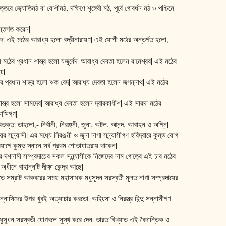
্তরে জ্যোতিমঠ বা যোশীমঠ, দক্ষিণে শৃঙ্গেরী মঠ, পূর্বে গোবর্ধন মঠ ও পশ্চিমে
্তর্গত করেন|
 বেদ| এই মঠের আরাধ্য হলো বদ্রীনারায়ণ| এই যোশী মঠের অন্তর্গত হলো,
েরী মঠের প্রধান শাস্ত্র হলো যজুর্বেদ| আরাধ্য দেবতা হলেন রামেশ্বর| এই মঠের
য়|
মঠের প্রধান শাস্ত্র হলো ঋক বেদ| আরাধ্য দেবতা হলেন জগন্নাথ| এই মঠের
শাস্ত্র হলো সামদেব| আরাধ্য দেবতা হলেন দ্বারকাধীশ| এই সারদা মঠের
নাসিগণ|
্ত| তাহলো,- নির্বানী, নিরঞ্জনী, জুনা, অটল, আনন্দ, আবাহন ও অগ্নি|
য়ের সন্ন্যাসী| এর মধ্যে নিরঞ্জনী ও জুনা নাগা সন্ন্যাসীগণ হরিদ্বারে কুম্ভ যোগ
্রয়াগে কুম্ভ স্নানে সর্ব প্রথম শোভাযাত্রায় থাকেন|
ের দশনামী সম্প্রদায়ের সকল সন্ন্যাসীকে নিজেদের নাম গোত্রে এই চার মঠের
অধীনে বাহান্নটি দীক্ষা কেন্দ্র আছে|
দীতে সম্রাট আকবরের সময় মহাসাধক মধুসূদন সরস্বতী মূলত নাগা সম্প্রদায়ের
ন্নাসিদের উপর খুবই অত্যাচার করতো| অহিংসা ও নিরস্ত্র হিন্দু সন্নাসীগণ
ুসূধন সরস্বতী যোগবলে সুস্থ করে দেন| ভারত বিখ্যাত এই বৈদান্তিক ও