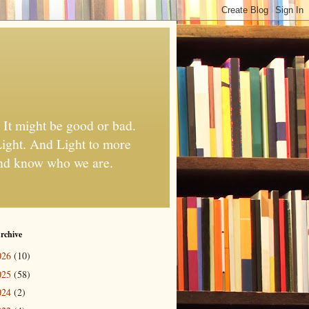
 It might be good or bad.
 Light. And Light to more
 And know who we are.
rchive
026
(10)
025
(58)
024
(2)