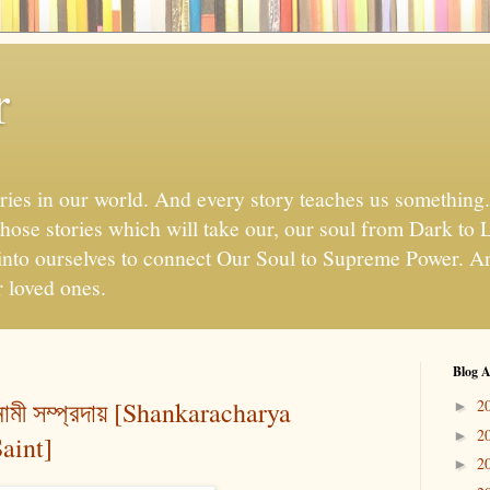
r
ies in our world. And every story teaches us something.
 those stories which will take our, our soul from Dark to
ht into ourselves to connect Our Soul to Supreme Power.
r loved ones.
Blog A
 দশনামী সম্প্রদায় [Shankaracharya
2
►
2
►
aint]
2
►