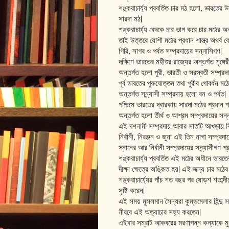
শঙ্করাচার্য্য প্রবর্তিত চার মঠ হলো, ভারতের উত
সারদা মঠ|
শঙ্করাচার্য্য বেদকে চার ভাগ করে চার মঠের অন
তাই উত্তরে যোশী মঠের প্রধান শাস্ত্র অথর্ব
গিরি, সাগর ও পর্বত সম্প্রদায়ের সন্নাসিগণ|
দক্ষিণে ভারতের মহীশুর রাজ্যের অন্তর্গত শৃঙ্গ
অন্তর্গত হলো পুরী, ভারতী ও সরস্বতী সম্প্রদা
পূর্ব ভারতের পুরুষোত্তম তথা পুরীর গোবর্ধন 
অন্তর্গত সন্ন্যাসী সম্প্রদায় হলো বন ও পর্বত|
পশ্চিমে ভারতের দ্বারকায় সারদা মঠের প্রধান 
অন্তর্গত হলো তীর্থ ও আশ্রম সম্প্রদায়ের সন্
এই দশনামী সম্প্রদায় আবার সাতটি আখড়ায় বিভক
নির্বানী, নিরঞ্জন ও জুনা এই তিন নাগা সম্প্রদা
স্নানের আর নির্বানী সম্প্রদায়ের সন্ন্যাসীগণ প
শঙ্করাচার্য্য প্রবর্তিত এই মঠের অধীনে ভারত
দীক্ষা ক্ষেত্রে অঙ্কিত হয়| এই জন্য চার মঠের 
শঙ্করাচার্য্যের পাঁচ শত বছর পর ষোড়শ শতাব্
সৃষ্টি করেন|
এই সময় মুসলমান সৈন্যরা কুম্ভমেলার হিন্দু স
নীরবে এই অত্যাচার সহ্য করতেন|
এইবার সম্রাট আকবরের মরণাপন্ন কন্যাকে মুধ