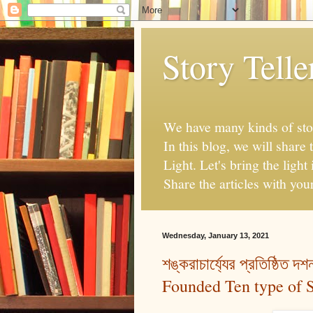
Story Telle
We have many kinds of stor
In this blog, we will share
Light. Let's bring the lig
Share the articles with you
Wednesday, January 13, 2021
শঙ্করাচার্য্যের প্রতিষ্ঠিত
Founded Ten type of S