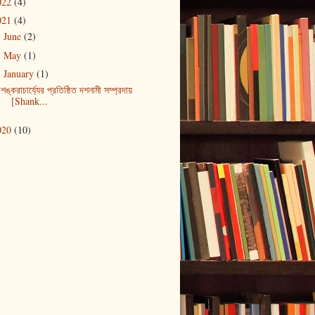
022
(4)
021
(4)
June
(2)
►
May
(1)
►
January
(1)
▼
শঙ্করাচার্য্যের প্রতিষ্ঠিত দশনামী সম্প্রদায়
[Shank...
020
(10)